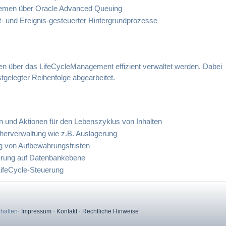
stemen über Oracle Advanced Queuing
t- und Ereignis-gesteuerter Hintergrundprozesse
 über das LifeCycleManagement effizient verwaltet werden. Dabei
stgelegter Reihenfolge abgearbeitet.
ln und Aktionen für den Lebenszyklus von Inhalten
cherverwaltung wie z.B. Auslagerung
g von Aufbewahrungsfristen
ierung auf Datenbankebene
 LifeCycle-Steuerung
ehalten
·
Impressum
·
Kontakt
·
Rechtliche Hinweise