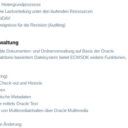
te Hintergrundprozesse
wie Lastverteilung unter den laufenden Ressourcen
WebDAV
ignisse für die Revision (Auditing)
waltung
ible Dokumenten- und Ordnerverwaltung auf Basis der Oracle
aktions-basiertem Dateisystem bietet ECMSDK weitere Funktionen,
ing)
 Check-out und Historie
ren
hische Metadaten
te mittels Oracle Text
g von Multimediainhalten über Oracle Multimedia
on Änderung