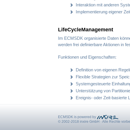
Interaktion mit anderen Sy
Implementierung eigener Zei
LifeCycleManagement
Im ECMSDK organisierte Daten können
werden frei definierbare Aktionen in fe
Funktionen und Eigenschaften:
Definition von eigenen Rege
Flexible Strategien zur Spei
Systemgesteuerte Einhaltun
Unterstützung von Partition
Ereignis- oder Zeit-basierte
ECMSDK is powered by
© 2002-2018 inxire GmbH
·
Alle Rechte vorb