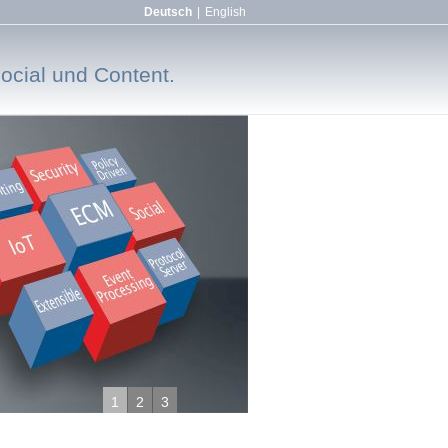
Deutsch
|
English
Social und Content.
1
2
3